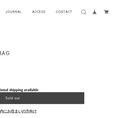
JOURNAL
ACCESS
CONTACT
BAG
ional shipping available
Sold out
内にお住まいの方向け