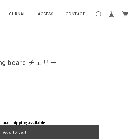
JOURNAL
ACCESS
CONTACT
ing board チェリー
ional shipping available
Add to cart