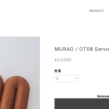
PRODUCT
MURAO / OT08 Serv
¥24,000
数量
Internat