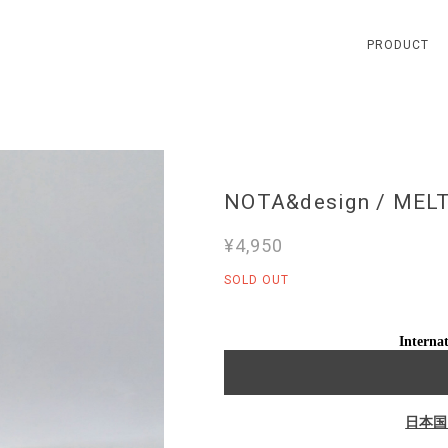
PRODUCT
NOTA&design / MEL
¥4,950
SOLD OUT
Internat
日本国