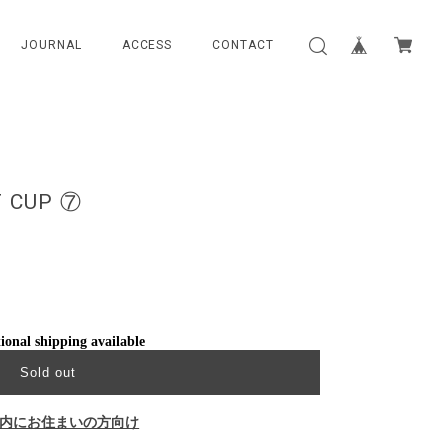
JOURNAL
ACCESS
CONTACT
T CUP ⑦
ional shipping available
Sold out
内にお住まいの方向け