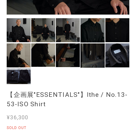
【企画展"ESSENTIALS"】Ithe / No.13-
53-ISO Shirt
¥36,300
SOLD OUT