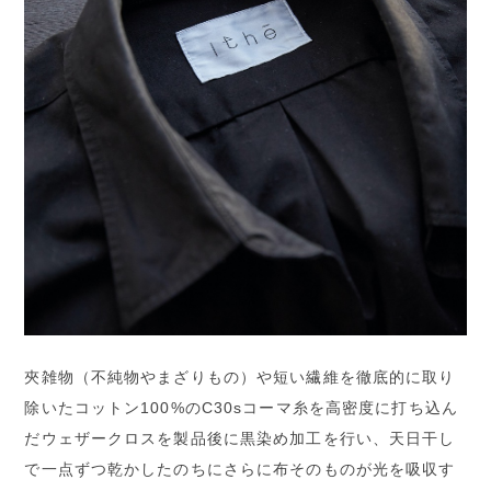
夾雑物（不純物やまざりもの）や短い繊維を徹底的に取り
除いたコットン100%のC30sコーマ糸を高密度に打ち込ん
だウェザークロスを製品後に黒染め加工を行い、天日干し
で一点ずつ乾かしたのちにさらに布そのものが光を吸収す