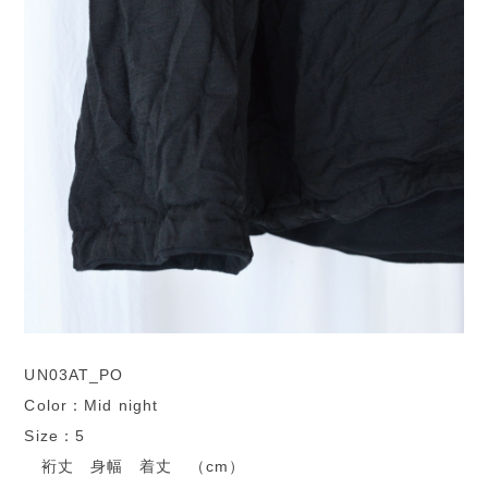
UN03AT_PO
Color：Mid night
Size：5
裄丈 身幅 着丈 （cm）