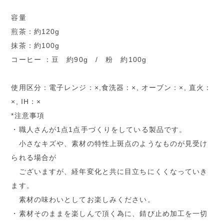
容量
煎茶：約120g
抹茶：約100g
コーヒー ：豆 約90g / 粉 約100g
使用区分：電子レンジ：×,食洗器：×, オーブン：×, 直火：
×, IH：×
*注意事項
・職人さんが1点1点手づくりをしている製品です。
小さなキズや、素材の特性上斑点のようなものが見受け
られる場合が
ございますが、経年変化と共に目立ちにくくなっていき
ます。
素材の味わいとしてお楽しみください。
・素材そのままを楽しんで頂く為に、錆び止め加工を一切