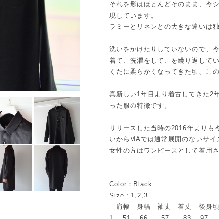
それを形はほとんどそのまま、今
現しています。
ラミーとリネンとの大きな違いは
洗いをかけたりしていないので、
着て、洗濯をして、を繰り返して
くたに柔らかくなってきた頃、こ
真新しい1年目より着古してきた2
った服の特徴です。
リリースした当時の2016年より
いからMAでは通常展開のないサイ
女性の方はワンピースとして着用
Color：Black
Size：1,2,3
肩幅 身幅 袖丈 着丈 後身頃
1 51 66 57 83 97