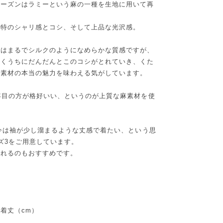
シーズンはラミーという麻の一種を生地に用いて再
独特のシャリ感とコシ、そして上品な光沢感。
今はまるでシルクのようになめらかな質感ですが、
いくうちにだんだんとこのコシがとれていき、くた
の素材の本当の魅力を味わえる気がしています。
年目の方が格好いい、というのが上質な麻素材を使
も今は袖が少し溜まるような丈感で着たい、という思
ズ3をご用意しています。
されるのもおすすめです。
着丈（cm）