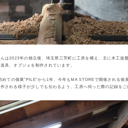
んは2023年の独立後、埼玉県三芳町に工房を構え、主に木工旋
の道具、オブジェを制作されています。
初めての個展"PILE"から1年、今年もMA STOREで開催される
制作される様子が少しでも伝わるよう、工房へ伺った際の記録をご