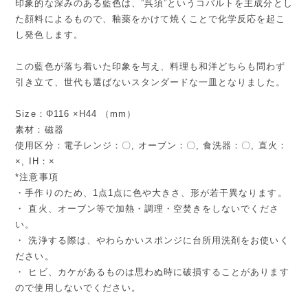
印象的な深みのある藍色は、”呉須”というコバルトを主成分とし
た顔料によるもので、釉薬をかけて焼くことで化学反応を起こ
し発色します。
この藍色が落ち着いた印象を与え、料理も和洋どちらも問わず
引き立て、世代も選ばないスタンダードな一皿となりました。
Size：Φ116 ×H44 （mm）
素材：磁器
使用区分：電子レンジ：〇, オーブン：〇, 食洗器：〇, 直火：
×, IH：×
*注意事項
・手作りのため、1点1点に色や大きさ、形が若干異なります。
・ 直火、オーブン等で加熱・調理・空焚きをしないでくださ
い。
・ 洗浄する際は、やわらかいスポンジに台所用洗剤をお使いく
ださい。
・ ヒビ、カケがあるものは思わぬ時に破損することがあります
ので使用しないでください。