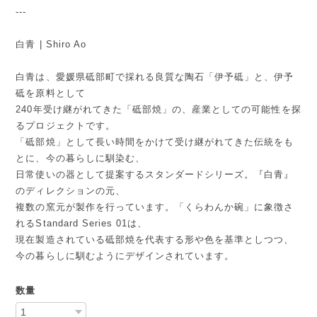
---
白青 | Shiro Ao
白青は、愛媛県砥部町で採れる良質な陶石「伊予砥」と、伊予
砥を原料として
240年受け継がれてきた「砥部焼」の、産業としての可能性を探
るプロジェクトです。
「砥部焼」として長い時間をかけて受け継がれてきた伝統をも
とに、今の暮らしに馴染む、
日常使いの器として提案するスタンダードシリーズ。『白青』
のディレクションの元、
複数の窯元が製作を行っています。「くらわんか碗」に象徴さ
れるStandard Series 01は、
現在製造されている砥部焼を代表する形や色を基準としつつ、
今の暮らしに馴むようにデザインされています。
数量