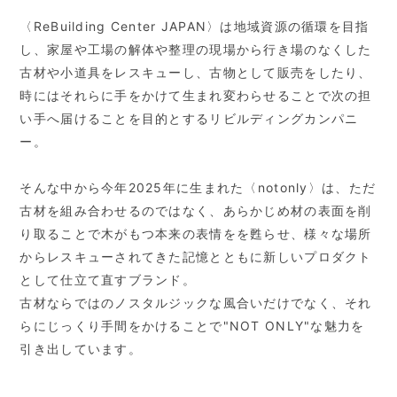
〈ReBuilding Center JAPAN〉は地域資源の循環を目指
し、家屋や工場の解体や整理の現場から行き場のなくした
古材や小道具をレスキューし、古物として販売をしたり、
時にはそれらに手をかけて生まれ変わらせることで次の担
い手へ届けることを目的とするリビルディングカンパニ
ー。
そんな中から今年2025年に生まれた〈notonly〉は、ただ
古材を組み合わせるのではなく、あらかじめ材の表面を削
り取ることで木がもつ本来の表情をを甦らせ、様々な場所
からレスキューされてきた記憶とともに新しいプロダクト
として仕立て直すブランド。
古材ならではのノスタルジックな風合いだけでなく、それ
らにじっくり手間をかけることで"NOT ONLY"な魅力を
引き出しています。